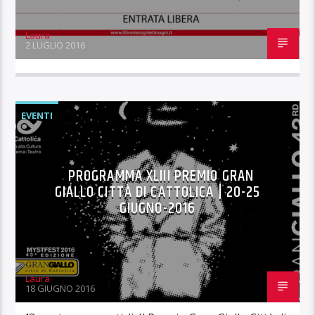
Laura
2 LUGLIO 2016
EVENTI
PROGRAMMA XLIII PREMIO GRAN
GIALLO CITTÀ DI CATTOLICA | 20-25
GIUGNO-2016
Laura
18 GIUGNO 2016