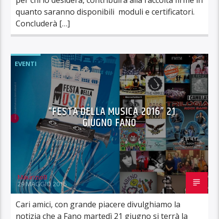
quanto saranno disponibili moduli e certificatori.
Concluderà […]
EVENTI
“FESTA DELLA MUSICA 2016” 21
GIUGNO FANO
MaurizioB
29 MAGGIO 2016
Cari amici, con grande piacere divulghiamo la
notizia che a Fano martedì 21 giugno si terrà la