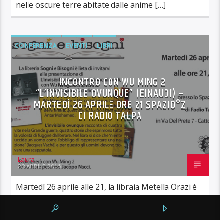
nelle oscure terre abitate dalle anime […]
CONFERENZA
EVENTI
LIBRI
INCONTRO CON WU MING 2
“L’INVISIBILE OVUNQUE” (EINAUDI) –
MARTEDÌ 26 APRILE ORE 21 SPAZIO°Z
DI RADIO TALPA
Laura
20 APRILE 2016
Martedì 26 aprile alle 21, la libraia Metella Orazi è
orgogliosa di avere ospite ai microfoni di Radio
Talpa, in diretta web e davanti al pubblico dello