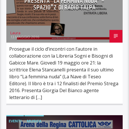
PRESENTA “LA FEMMINA NUDA” –
SPAZIO°Z DI RADIO TALPA
Laura
13 MAGGIO 2016
Prosegue il ciclo d’incontri con l’autore in
collaborazione con la Libreria Sogni e Bisogni di
Gabicce Mare. Giovedì 19 maggio ore 21: la
scrittrice Elena Stancanelli presenta il suo ultimo
libro “La femmina nuda” (La Nave di Teseo
Editore). Il libro è tra i 12 finalisti del Premio Strega
2016. Presenta Giorgia Del Bianco agente
letterario di […]
EVENTI
MUSICA