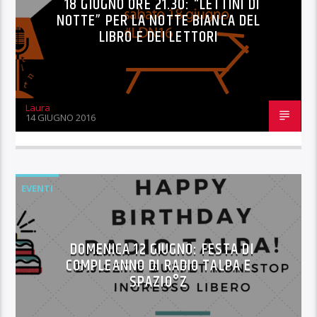
18 GIUGNO ORE 21.30: “LETTINI DI
NOTTE” PER LA NOTTE BIANCA DEL
LIBRO E DEI LETTORI
Laura
14 GIUGNO 2016
EVENTI
DOMENICA 12 GIUGNO: FESTA DI
COMPLEANNO DI RADIO TALPA E
SPAZIO°Z