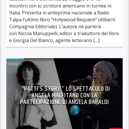
incontro con lo scrittore americano in turnee in
Italia. Presenta in anteprima nazionale a Radio
Talpa l’ultimo libro “Hollywood Requiem” (Aliberti
Compagnia Editoriale). L’autore ne parlerà
con Nicola Manuppelli, editor e traduttore del libro
e Giorgia Del Bianco, agente letterario […]
EVENTI
“PATTI’S STORY ” LO SPETTACOLO DI
ANGELA MALFITANO CON LA
PARTECIPAZIONE DI ANGELA BARALDI