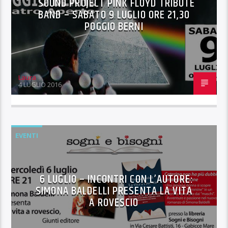
SOUND PROJECT PINK FLOYD TRIBUTE
BAND – SABATO 9 LUGLIO ORE 21,30
POGGIO BERNI
Laura
4 LUGLIO 2016
EVENTI
6 LUGLIO – INCONTRI CON L’AUTORE:
SIMONA BALDELLI PRESENTA LA VITA
A ROVESCIO