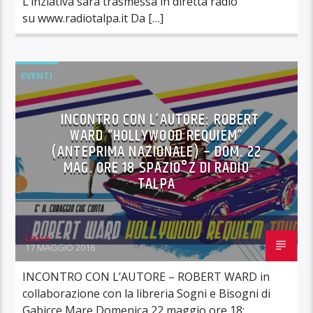
L’inziativa sarà trasmessa in diretta radio
su www.radiotalpa.it Da […]
EVENTI
INCONTRO CON L’AUTORE: ROBERT
WARD “HOLLYWOOD REQUIEM”
(ANTEPRIMA NAZIONALE) – DOM. 22
MAG. ORE 18 SPAZIO°Z DI RADIO
TALPA
Laura
17 MAGGIO 2016
INCONTRO CON L’AUTORE – ROBERT WARD in
collaborazione con la libreria Sogni e Bisogni di
Gabicce Mare Domenica 22 maggio ore 18: