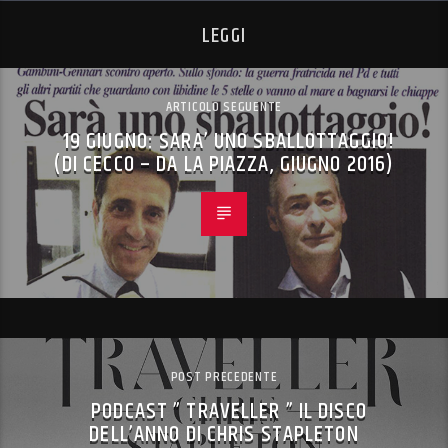
LEGGI
ARTICOLO SEGUENTE
19 GIUGNO: SARA’ UNO SBALLOTTAGGIO!
(DI CECCO – DA LA PIAZZA, GIUGNO 2016)
POST PRECEDENTE
PODCAST ” TRAVELLER ” IL DISCO
DELL’ANNO DI CHRIS STAPLETON