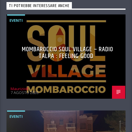
TI POTREBBE INTERESSARE ANCHE
EVENTI
MOMBAROCCIO SOUL VILLAGE – RADIO
TALPA : FEELING GOOD
MaurizioB
7 AGOSTO 2026
EVENTI