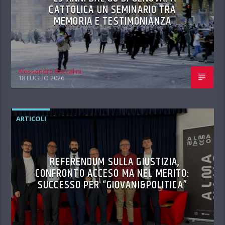
CATTOLICA UN SEMINARIO TRA
MEMORIA E TESTIMONIANZA
Alessandro Boccalini
18 LUGLIO 2026
ARTICOLI
REFERENDUM SULLA GIUSTIZIA,
CONFRONTO ACCESO MA NEL MERITO:
SUCCESSO PER “GIOVANI&POLITICA”