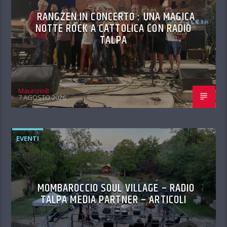
RANGZEN IN CONCERTO : UNA MAGICA
NOTTE ROCK A CATTOLICA CON RADIO
TALPA
MaurizioB
7 AGOSTO 2026
EVENTI
MOMBAROCCIO SOUL VILLAGE – RADIO
TALPA MEDIA PARTNER – ARTICOLI