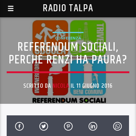
RADIO TALPA
CONFERENZA
REFERENDUM SOCIALI,
PERCHÉ RENZI HA PAURA?
SCRITTO DA
NICOLA
IL 11 GIUGNO 2016