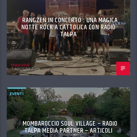
RANGZEN IN CONCERTO : UNA MAGICA
NOTTE ROCK A CATTOLICA CON RADIO
TALPA
MaurizioB
7 AGOSTO 2026
EVENTI
MOMBAROCCIO SOUL VILLAGE – RADIO
TALPA MEDIA PARTNER – ARTICOLI