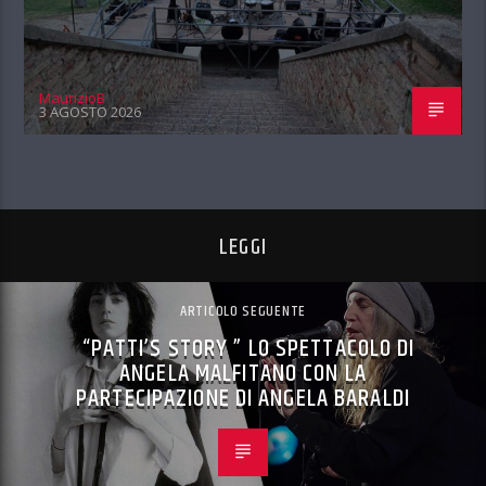
MaurizioB
3 AGOSTO 2026
LEGGI
ARTICOLO SEGUENTE
“PATTI’S STORY ” LO SPETTACOLO DI
ANGELA MALFITANO CON LA
PARTECIPAZIONE DI ANGELA BARALDI