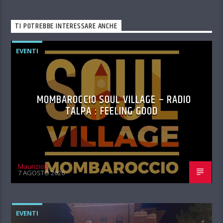
TI POTREBBE INTERESSARE ANCHE
EVENTI
MOMBAROCCIO SOUL VILLAGE – RADIO
TALPA : FEELING GOOD
MaurizioB
7 AGOSTO 2026
EVENTI