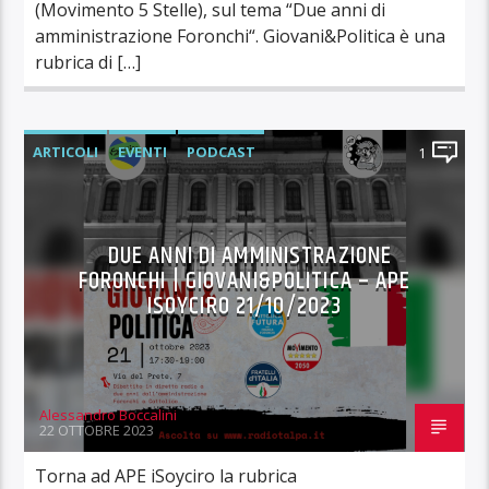
(Movimento 5 Stelle), sul tema “Due anni di
amministrazione Foronchi“. Giovani&Politica è una
rubrica di […]
ARTICOLI
EVENTI
PODCAST
1
DUE ANNI DI AMMINISTRAZIONE
FORONCHI | GIOVANI&POLITICA – APE
ISOYCIRO 21/10/2023
Alessandro Boccalini
22 OTTOBRE 2023
Torna ad APE iSoyciro la rubrica