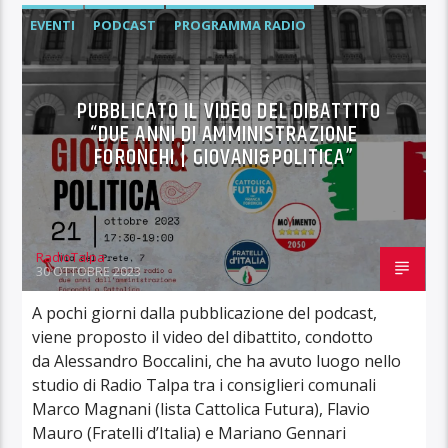
EVENTI
PODCAST
PROGRAMMA RADIO
RADIO
VIDEO
PUBBLICATO IL VIDEO DEL DIBATTITO
“DUE ANNI DI AMMINISTRAZIONE
FORONCHI | GIOVANI&POLITICA”
RadioTalpa
30 OTTOBRE 2023
A pochi giorni dalla pubblicazione del podcast,
viene proposto il video del dibattito, condotto
da Alessandro Boccalini, che ha avuto luogo nello
studio di Radio Talpa tra i consiglieri comunali
Marco Magnani (lista Cattolica Futura), Flavio
Mauro (Fratelli d’Italia) e Mariano Gennari