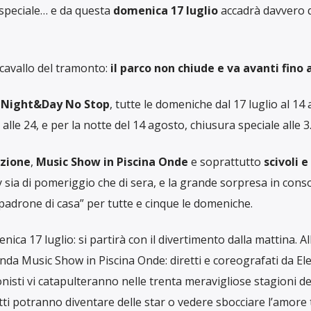
 speciale… e da questa
domenica 17 luglio
accadrà davvero 
cavallo del tramonto:
il parco non chiude e va avanti fino a
Night&Day No Stop
, tutte le domeniche dal 17 luglio al 14
alle 24, e per la notte del 14 agosto, chiusura speciale alle 3
zione
,
Music Show in Piscina Onde
e soprattutto
scivoli e
 sia di pomeriggio che di sera, e la grande sorpresa in consoll
“padrone di casa” per tutte e cinque le domeniche.
 17 luglio: si partirà con il divertimento dalla mattina. Al
nda Music Show in Piscina Onde: diretti e coreografati da El
onisti vi catapulteranno nelle trenta meravigliose stagioni d
i potranno diventare delle star o vedere sbocciare l’amore t