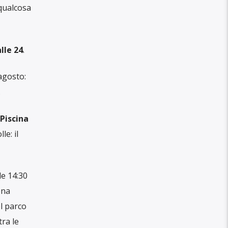
qualcosa
lle 24
.
 agosto:
.
 Piscina
e: il
le 14:30
ena
el parco
ra le