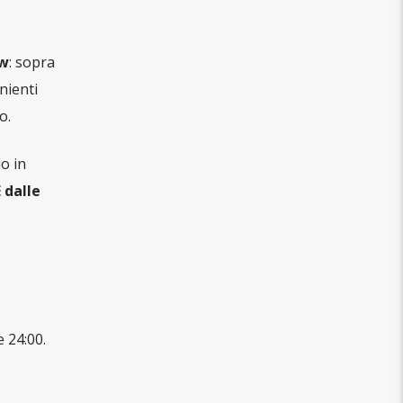
ow
: sopra
nienti
o.
o in
 dalle
e 24:00.