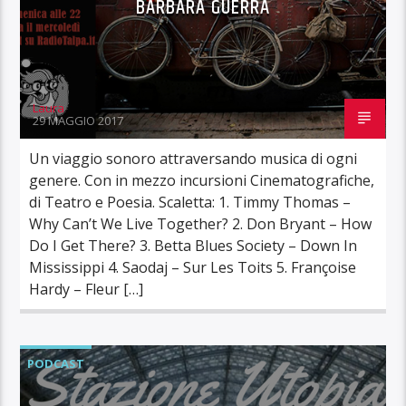
BARBARA GUERRA
Laura
29 MAGGIO 2017
Un viaggio sonoro attraversando musica di ogni
genere. Con in mezzo incursioni Cinematografiche,
di Teatro e Poesia. Scaletta: 1. Timmy Thomas –
Why Can’t We Live Together? 2. Don Bryant – How
Do I Get There? 3. Betta Blues Society – Down In
Mississippi 4. Saodaj – Sur Les Toits 5. Françoise
Hardy – Fleur […]
PODCAST