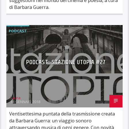
suggestioni nel mondo del cinema e poesia, a cura
di Barbara Guerra.
PODCAST
PODCAST: STAZIONE UTOPIA #27
Laura
14 GENNAIO 2018
Ventisettesima puntata della trasmissione creata
da Barbara Guerra: un viaggio sonoro
attraversando musica di ogni genere. Con novità