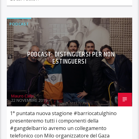
PODCAST
PODCAST: DISTINGUERSI PER NON
ESTINGUERSI
Mauro Calbi
22 NOVEMBRE 2019
1° puntata nuova stagione #barriocatulghino
presenteremo tutti i componenti della
#gangdelbarrio avremo un collegamento
telefonico con Milo organizzatore del Gaza