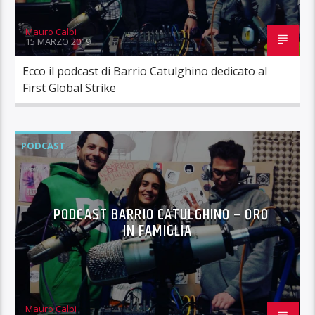
Mauro Calbi
15 MARZO 2019
Ecco il podcast di Barrio Catulghino dedicato al
First Global Strike
PODCAST
PODCAST BARRIO CATULGHINO – ORO
IN FAMIGLIA
Mauro Calbi