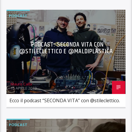
PODCAST
PODCAST: SECONDA VITA CON
@STILECLETTICO E @MALDIPLASTICA
Mauro Calbi
15 APRILE 2019
Ecco il podcast “SECONDA VITA” con @stileclettico.
PODCAST