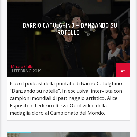
BARRIO CATULGHINO – DANZANDO SU
ROTELLE
Mauro Calbi
1 FEBBRAIO 2019
Ecco il podcast della puntata di Barrio Catulghino
“Danzando su rotelle”. In esclusiva, intervista con i
campioni mondiali di pattinaggio artistico, Alice
Esposito e Federico Rossi. Qui il video della
medaglia d’oro al Campionato del Mondo.