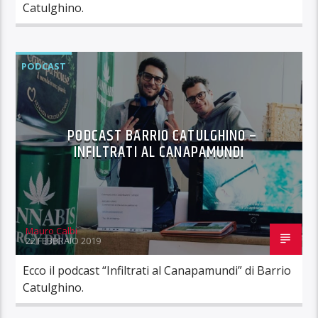
Catulghino.
PODCAST
PODCAST BARRIO CATULGHINO –
INFILTRATI AL CANAPAMUNDI
Mauro Calbi
22 FEBBRAIO 2019
Ecco il podcast “Infiltrati al Canapamundi” di Barrio
Catulghino.