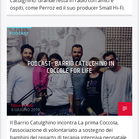
Catulghino. Grande festa in radio con amici e
ospiti, come Perroz ed il suo producer Small Hi-Fi.
PODCAST
PODCAST: BARRIO CATULGHINO IN
COCCOLE FOR LIFE
Mauro Calbi
6 GIUGNO 2019
Il Barrio Catulghino incontra La prima Coccola,
l’associazione di volontariato a sostegno dei
bambini del reparto di terapia intensiva neonatale