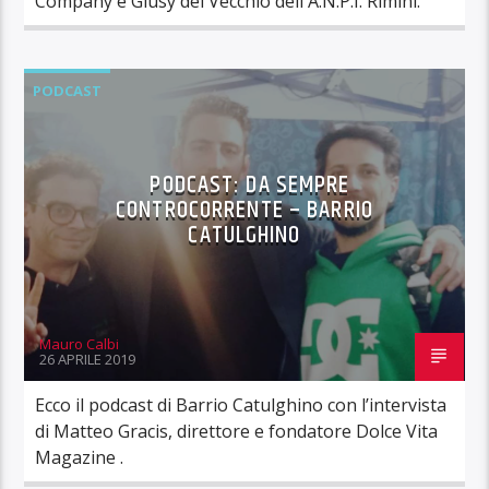
Company e Giusy del Vecchio dell A.N.P.I. Rimini.
PODCAST
PODCAST: DA SEMPRE
CONTROCORRENTE – BARRIO
CATULGHINO
Mauro Calbi
26 APRILE 2019
Ecco il podcast di Barrio Catulghino con l’intervista
di Matteo Gracis, direttore e fondatore Dolce Vita
Magazine .