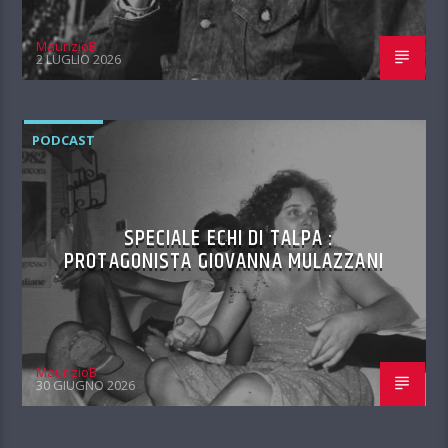
MaurizioB
2 LUGLIO 2026
PODCAST
SPECIALE ECHI DI TALPA :
PROTAGONISTA GIOVANNA MULAZZANI
MaurizioB
30 GIUGNO 2026