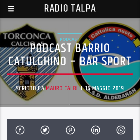
RADIO TALPA
PODCAST
PODCAST BARRIO
CATULGHINO – BAR SPORT
SCRITTO DA
MAURO CALBI
IL 16 MAGGIO 2019