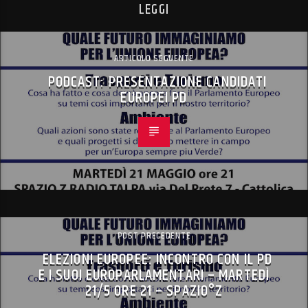
LEGGI
ARTICOLO SEGUENTE
PODCAST: PRESENTAZIONE CANDIDATI
EUROPEI PD
POST PRECEDENTE
ELEZIONI EUROPEE: INCONTRO CON IL PD
E I SUOI EUROPARLAMENTARI – MARTEDÌ
21/5 ORE 21 – SPAZIO°Z