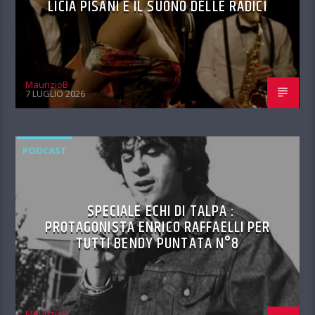
LICIA PISANI E IL SUONO DELLE RADICI
MaurizioB
7 LUGLIO 2026
PODCAST
SPECIALE ECHI DI TALPA :
PROTAGONISTA ENRICO RAFFAELLI PER
TUTTI BENDY PUNTATA N°8
MaurizioB