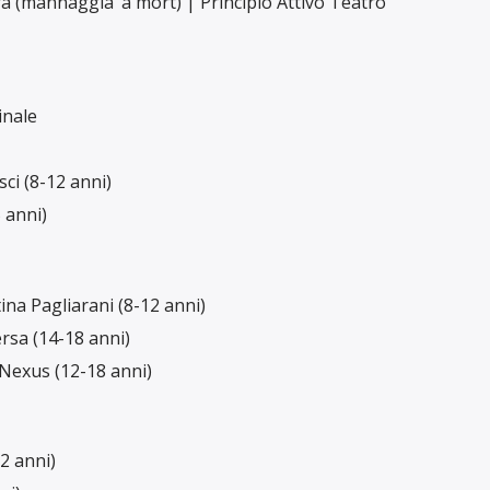
a (mannaggia ‘a mort) | Principio Attivo Teatro
inale
sci (8-12 anni)
 anni)
ina Pagliarani (8-12 anni)
sa (14-18 anni)
Nexus (12-18 anni)
2 anni)