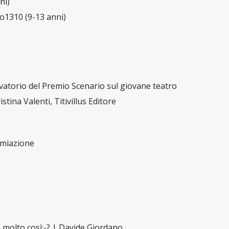
ni)
o1310 (9-13 anni)
rvatorio del Premio Scenario sul giovane teatro
stina Valenti, Titivillus Editore
emiazione
 molto così:-? | Davide Giordano