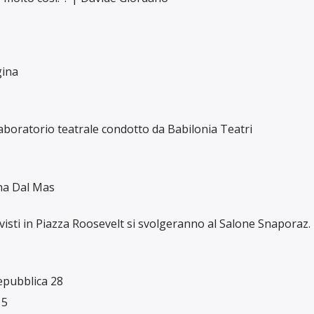
gina
 laboratorio teatrale condotto da Babilonia Teatri
na Dal Mas
evisti in Piazza Roosevelt si svolgeranno al Salone Snaporaz.
epubblica 28
15