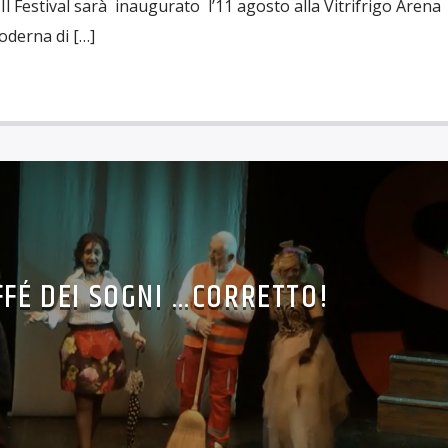
Festival sarà inaugurato l’11 agosto alla Vitrifrigo Arena
oderna di […]
FFÉ DEI SOGNI …CORRETTO!