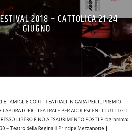
ESTIVAL 2018 – CATTOLICA 21-24
GIUGNO
 E FAMIGLIE CORTI TEATRALI IN GARA PER IL PREMIO
8 LABORATORIO TEATRALE PER ADOLESCENTI TUTTI GLI
RESSO LIBERO FINO A ESAURIMENTO POSTI Programma:
30 – Teatro della Regina Il Principe Mezzanotte |