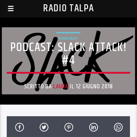
RADIO TALPA
PODCAST
PODCAST: SLACK ATTACK!
#4
SCRITTO DA
LAURA
IL 12 GIUGNO 2018