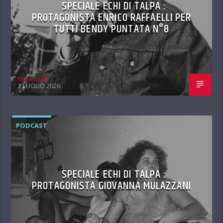
SPECIALE ECHI DI TALPA :
PROTAGONISTA ENRICO RAFFAELLI PER
TUTTI BENDY PUNTATA N°8
MaurizioB
2 LUGLIO 2026
PODCAST
SPECIALE ECHI DI TALPA :
PROTAGONISTA GIOVANNA MULAZZANI