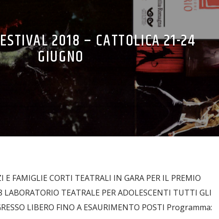
ESTIVAL 2018 – CATTOLICA 21-24
GIUGNO
 E FAMIGLIE CORTI TEATRALI IN GARA PER IL PREMIO
8 LABORATORIO TEATRALE PER ADOLESCENTI TUTTI GLI
RESSO LIBERO FINO A ESAURIMENTO POSTI Programma: