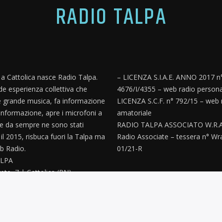
RADIO TALPA
, a Cattolica nasce Radio Talpa.
– LICENZA S.I.A.E. ANNO 2017 n
e esperienza collettiva che
4676/I/4355 – web radio persona
 grande musica, fa informazione
LICENZA S.C.F. n° 792/15 – web 
informazione, apre i microfoni a
amatoriale
e da sempre ne sono stati
RADIO TALPA ASSOCIATO W.R.A
’ il 2015, risbuca fuori la Talpa ma
Radio Associate – tessera n° Wr
 Radio.
01/21-R
LPA
ete, 7 | Cattolica (RN)
paz@gmail.com