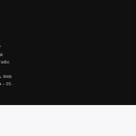
°
li
radio
. Web
a – 05-