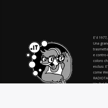
E’ il 1977
Una grand
trasmette
e contro-
coloro ch
esclusi. E
come Web
RADIOTA
Via Del Pr
radiotal