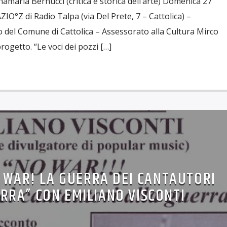
amaria Bernucci (critica e storica dell’arte) Domenica 27
IO°Z di Radio Talpa (via Del Prete, 7 – Cattolica) –
o del Comune di Cattolica – Assessorato alla Cultura Mirco
rogetto. “Le voci dei pozzi […]
 WAR! LA GUERRA DEI CANTAUTORI
RRA” CON EMILIANO VISCONTI