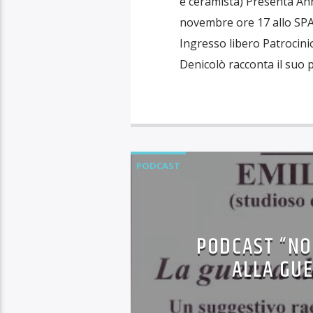
e ceramista) Presenta Ann
novembre ore 17 allo SPAZ
Ingresso libero Patrocini
Denicolò racconta il suo p
PODCAST
PODCAST “NO
ALLA GUE