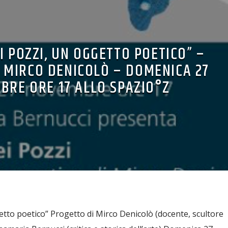
EI POZZI, UN OGGETTO POETICO” –
 MIRCO DENICOLÒ – DOMENICA 27
BRE ORE 17 ALLO SPAZIO°Z
getto poetico” Progetto di Mirco Denicolò (docente, scultore