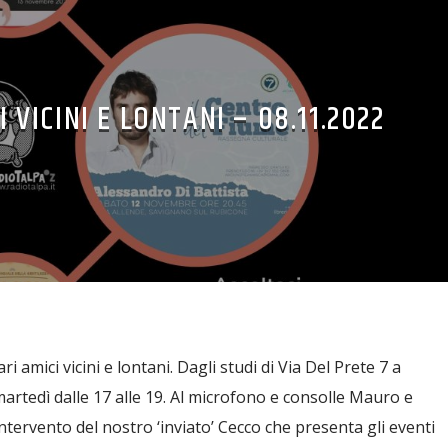
I VICINI E LONTANI – 08.11.2022
i amici vicini e lontani. Dagli studi di Via Del Prete 7 a
 martedì dalle 17 alle 19. Al microfono e consolle Mauro e
’intervento del nostro ‘inviato’ Cecco che presenta gli eventi