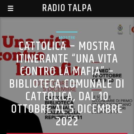
RADIO TALPA
MOSTRE
CATTOLICA – MOSTRA
ITINERANTE “UNA VITA
CONTRO LA MAFIA” –
BIBLIOTECA COMUNALE DI
CATTOLICA, DAL 10
OTTOBRE AL 5 DICEMBRE
2022