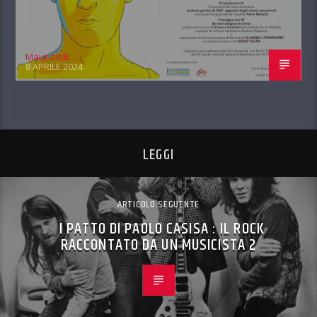
MaurizioB
8 APRILE 2024
LEGGI
ARTICOLO SEGUENTE
I PATTO DI PAOLO CASISA : IL ROCK
RACCONTATO DA UN MUSICISTA 2