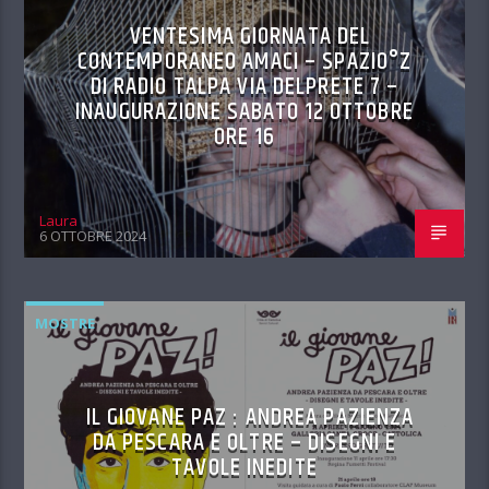
VENTESIMA GIORNATA DEL
CONTEMPORANEO AMACI – SPAZIO°Z
DI RADIO TALPA VIA DELPRETE 7 –
INAUGURAZIONE SABATO 12 OTTOBRE
ORE 16
Laura
6 OTTOBRE 2024
MOSTRE
IL GIOVANE PAZ : ANDREA PAZIENZA
DA PESCARA E OLTRE – DISEGNI E
TAVOLE INEDITE