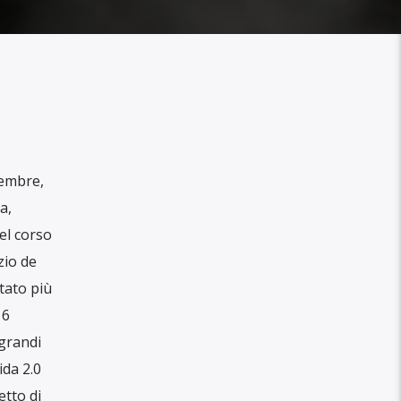
vembre,
a,
el corso
zio de
itato più
 6
 grandi
ida 2.0
etto di