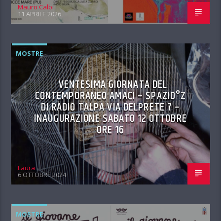
Mauro Calbi
11 APRILE 2026
MOSTRE
VENTESIMA GIORNATA DEL
CONTEMPORANEO AMACI – SPAZIO°Z
DI RADIO TALPA VIA DELPRETE 7 –
INAUGURAZIONE SABATO 12 OTTOBRE
ORE 16
Laura
6 OTTOBRE 2024
MOSTRE