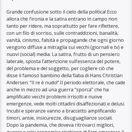
Grande confusione sotto il cielo della politica! Ecco
allora che l’ironia e la satira entrano in campo non
tanto per ridere, ma soprattutto per fare riflettere,
con un filo di sorriso, sulle contraddizioni, banalità,
vanità, cinismo, falsità e propagande che ogni giorno
vengono diffuse a mitraglia sui vecchi (giornali e tv) e
nuovi (social) media. La satira, frutto di un pensiero
laterale, sposta l’attenzione sull’essenza del potere,
del problema e del soggetto, per cogliere ciò che
disse il famoso bambino della fiaba di Hans Christian
Andersen: “Il re è nudo!”.Il periodo elettorale, che cade
anche in mezzo ad una guerra “sporca” che ha
amplificato vecchi problemi irrisolti e nuove
emergenze, vede molti cittadini disaffezionati e delusi.
Incubi e speranze vanno a braccetto amplificando
timori, ansie, insicurezze, disuguaglianze sociali.
Dopo la pandemia, che doveva ritrovarci migliori,
guerra e crisi economica rischiano di fare emergere il