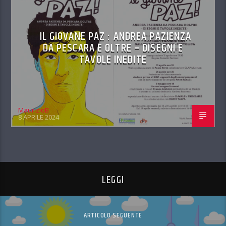
IL GIOVANE PAZ : ANDREA PAZIENZA
DA PESCARA E OLTRE – DISEGNI E
TAVOLE INEDITE
MaurizioB
8 APRILE 2024
LEGGI
ARTICOLO SEGUENTE