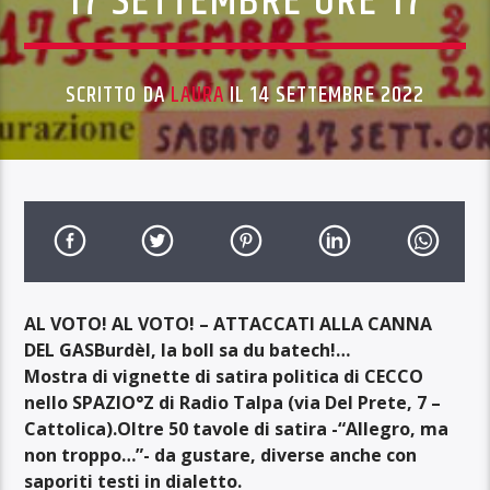
17 SETTEMBRE ORE 17
SCRITTO DA
LAURA
IL 14 SETTEMBRE 2022
AL VOTO! AL VOTO! – ATTACCATI ALLA CANNA
DEL GAS
Burdèl, la boll sa du batech!…
Mostra di vignette di satira politica di CECCO
nello SPAZIO°Z di Radio Talpa (via Del Prete, 7 –
Cattolica).
Oltre 50 tavole di satira
-“Allegro, ma
non troppo…”- da gustare, diverse anche con
saporiti testi in dialetto.