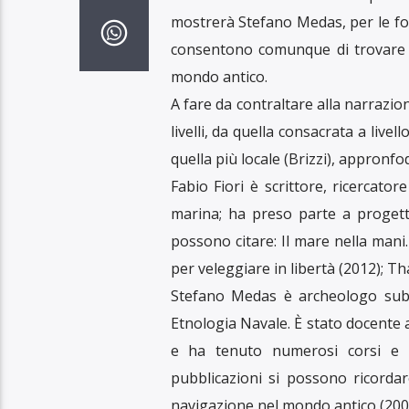
mostrerà Stefano Medas, per le fonti
consentono comunque di trovare pr
mondo antico.
A fare da contraltare alla narrazion
livelli, da quella consacrata a live
quella più locale (Brizzi), appronfo
Fabio Fiori è scrittore, ricercator
marina; ha preso parte a progetti s
possono citare: Il mare nella mani. 
per veleggiare in libertà (2012); T
Stefano Medas è archeologo subac
Etnologia Navale. È stato docente a
e ha tenuto numerosi corsi e se
pubblicazioni si possono ricordar
navigazione nel mondo antico (200