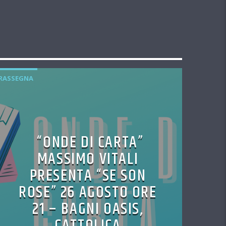
RASSEGNA
“ONDE DI CARTA”
MASSIMO VITALI
PRESENTA “SE SON
ROSE” 26 AGOSTO ORE
21 – BAGNI OASIS,
CATTOLICA