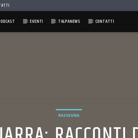
TATTI
PODCAST
EVENTI
TALPANEWS
CONTATTI
RASSEGNA
NARRA: RACCONTI 