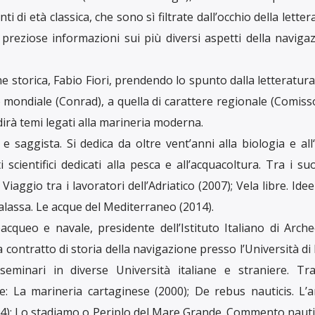
 di età classica, che sono sì filtrate dall’occhio della lette
eziose informazioni sui più diversi aspetti della navigaz
e storica, Fabio Fiori, prendendo lo spunto dalla letteratura d
llo mondiale (Conrad), a quella di carattere regionale (Comisso
dirà temi legati alla marineria moderna.
e e saggista. Si dedica da oltre vent’anni alla biologia e all
cientifici dedicati alla pesca e all’acquacoltura. Tra i suoi
Viaggio tra i lavoratori dell’Adriatico (2007); Vela libre. Idee
halassa. Le acque del Mediterraneo (2014).
queo e navale, presidente dell’Istituto Italiano di Arche
 contratto di storia della navigazione presso l’Università d
minari in diverse Università italiane e straniere. Tr
e: La marineria cartaginese (2000); De rebus nauticis. L’a
4); Lo stadiamo o Periplo del Mare Grande. Commento nauti