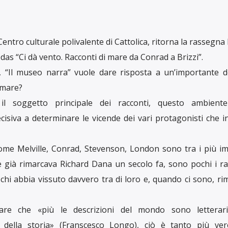
entro culturale polivalente di Cattolica, ritorna la rassegna
as “Ci dà vento. Racconti di mare da Conrad a Brizzi”.
 “Il museo narra” vuole dare risposta a un’importante 
 mare?
l soggetto principale dei racconti, questo ambiente
isiva a determinare le vicende dei vari protagonisti che i
 come Melville, Conrad, Stevenson, London sono tra i più i
 già rimarcava Richard Dana un secolo fa, sono pochi i ra
a chi abbia vissuto davvero tra di loro e, quando ci sono, 
are che «più le descrizioni del mondo sono letterar
e della storia» (Franscesco Longo), ciò è tanto più ve