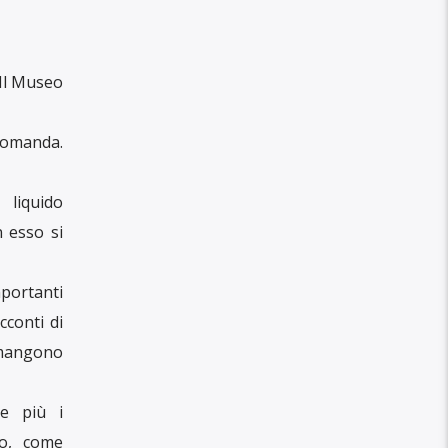
 Il Museo
domanda.
 liquido
n esso si
mportanti
cconti di
rimangono
ie più i
ro, come