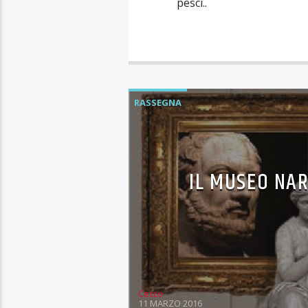
pesci..
RASSEGNA
IL MUSEO NA
Cecco
11 MARZO 2016