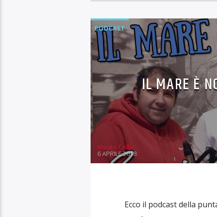
PODCAST
IL MARE È 
Mauro Calbi
6 APRILE 2018
Ecco il podcast della punt