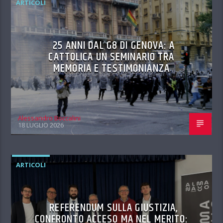
ARTICOLI
25 ANNI DAL G8 DI GENOVA: A
CATTOLICA UN SEMINARIO TRA
MEMORIA E TESTIMONIANZA
Alessandro Boccalini
18 LUGLIO 2026
ARTICOLI
REFERENDUM SULLA GIUSTIZIA,
CONFRONTO ACCESO MA NEL MERITO: