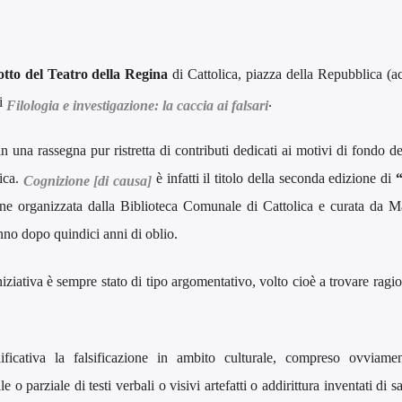
otto del Teatro della Regina
di Cattolica, piazza della Repubblica (a
di
.
Filologia e investigazione: la caccia ai falsari
una rassegna pur ristretta di contributi dedicati ai motivi di fondo de
gica.
è infatti il titolo della seconda edizione di
Cognizione [di causa]
one organizzata dalla Biblioteca Comunale di Cattolica e curata da M
anno dopo quindici anni di oblio.
niziativa è sempre stato di tipo argomentativo, volto cioè a trovare ragio
ficativa la falsificazione in ambito culturale, compreso ovviamen
o parziale di testi verbali o visivi artefatti o addirittura inventati di s