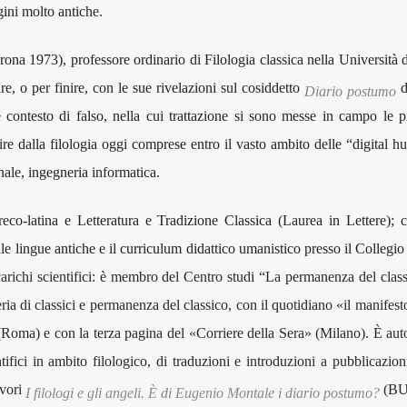
gini molto antiche.
rona 1973), professore ordinario di Filologia classica nella Università 
e, o per finire, con le sue rivelazioni sul cosiddetto
d
Diario postumo
contesto di falso, nella cui trattazione si sono messe in campo le p
tire dalla filologia oggi comprese entro il vasto ambito delle “digital h
ale, ingegneria informatica.
reco-latina e Letteratura e Tradizione Classica (Laurea in Lettere); c
lle lingue antiche e il curriculum didattico umanistico presso il Collegi
carichi scientifici: è membro del Centro studi “La permanenza del class
a di classici e permanenza del classico, con il quotidiano «il manifest
oma) e con la terza pagina del «Corriere della Sera» (Milano). È autor
tifici in ambito filologico, di traduzioni e introduzioni a pubblicazion
avori
(BU
I filologi e gli angeli. È di Eugenio Montale i diario postumo?