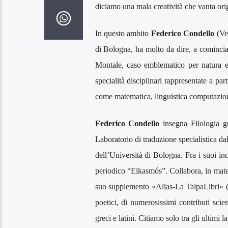
diciamo una mala creatività che vanta ori
In questo ambito
Federico Condello
(Ve
di Bologna, ha molto da dire, a cominciar
Montale, caso emblematico per natura e 
specialità disciplinari rappresentate a par
come matematica, linguistica computazion
Federico Condello
insegna Filologia g
Laboratorio di traduzione specialistica da
dell’Università di Bologna.
Fra i suoi in
periodico “Eikasmós”. Collabora, in materi
suo supplemento «Alias-La TalpaLibri» (R
poetici, di numerosissimi contributi scien
greci e latini. Citiamo solo tra gli ultimi l