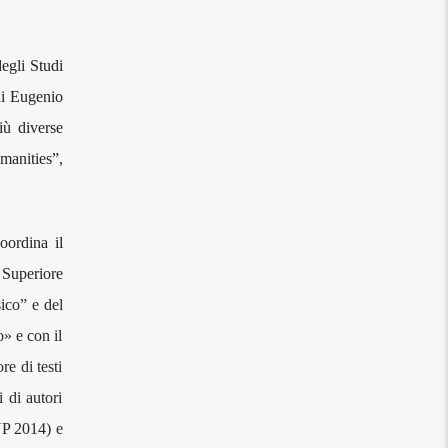
degli Studi
i Eugenio
iù diverse
umanities”,
oordina il
o Superiore
ico” e del
o» e con il
e di testi
i di autori
P 2014) e