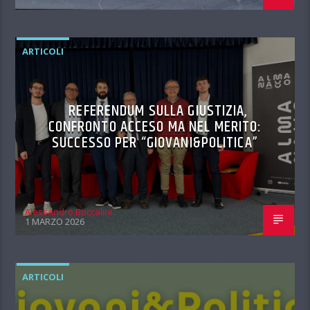
ARTICOLI
REFERENDUM SULLA GIUSTIZIA,
CONFRONTO ACCESO MA NEL MERITO:
SUCCESSO PER “GIOVANI&POLITICA”
Alessandro Boccalini
1 MARZO 2026
ARTICOLI