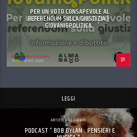
PER UN VOTO CONSAPEVOLE AL
REFERENDUM SULLA GIUSTIZIA |
GIOVANI&POLITICA
Alessandro Boccalini
19 FEBBRAIO 2026
LEGGI
ARTICOLO SEGUENTE
PODCAST ” BOB DYLAN : PENSIERI E