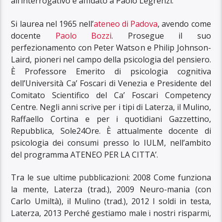
all’interrogativo è affidato a Paolo Legrenzi.
Si laurea nel 1965 nell’
ateneo di Padova
, avendo come
docente
Paolo Bozzi
. Prosegue il suo
perfezionamento con Peter Watson e Philip Johnson-
Laird, pioneri nel campo della psicologia del pensiero.
È Professore Emerito di psicologia cognitiva
dell’Università Ca’ Foscari di Venezia e Presidente del
Comitato Scientifico del Ca’ Foscari Competency
Centre. Negli anni scrive per i tipi di Laterza, il Mulino,
Raffaello Cortina e per i quotidiani Gazzettino,
Repubblica, Sole24Ore. È attualmente docente di
psicologia dei consumi presso lo IULM, nell’ambito
del programma ATENEO PER LA CITTA’.
Tra le sue ultime pubblicazioni: 2008 Come funziona
la mente, Laterza (trad.), 2009 Neuro-mania (con
Carlo Umiltà), il Mulino (trad.), 2012 I soldi in testa,
Laterza, 2013 Perché gestiamo male i nostri risparmi,