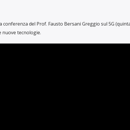
la conferenza del Prof. Fausto Bersani Greggio sul 5G (quint
le nuove tecnologie.