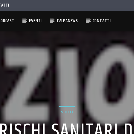
TATTI
PODCAST
EVENTI
TALPANEWS
CONTATTI
VIDEO
I RISCHI SANITARI 