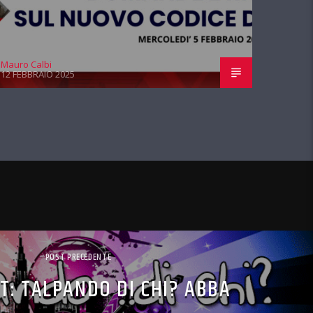
Mauro Calbi
12 FEBBRAIO 2025
POST PRECEDENTE
T: TALPANDO DI CHI? ABBA