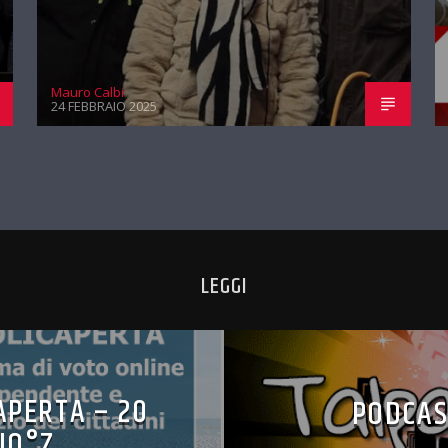
Mauro Calbi
24 FEBBRAIO 2025
LEGGI
APERTA – 20
PODCAS
IO°Z