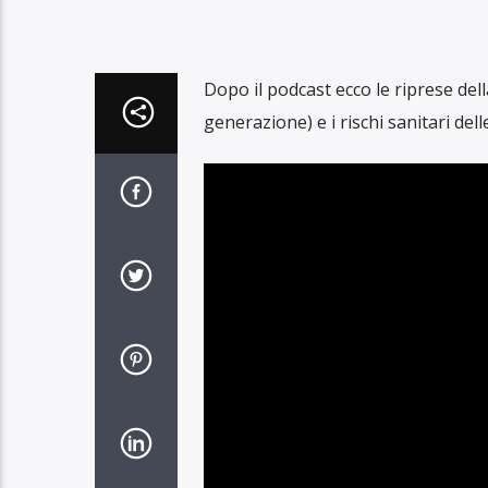
Dopo il podcast ecco le riprese del
generazione) e i rischi sanitari del