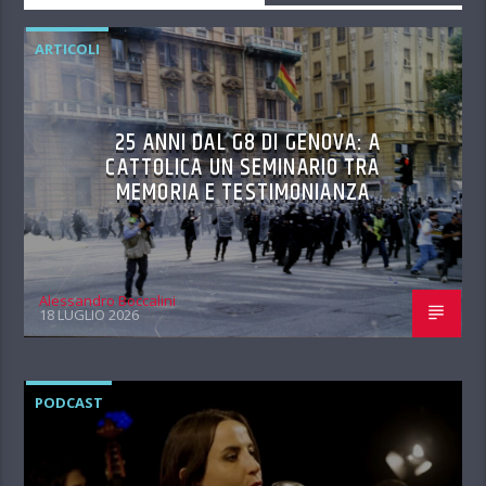
ARTICOLI
25 ANNI DAL G8 DI GENOVA: A
CATTOLICA UN SEMINARIO TRA
MEMORIA E TESTIMONIANZA
Alessandro Boccalini
18 LUGLIO 2026
PODCAST