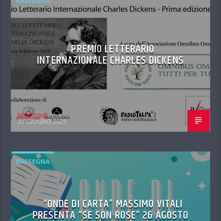
RASSEGNA
PREMIO LETTERARIO
INTERNAZIONALE CHARLES DICKENS
MaurizioB
27 GIUGNO 2023
RASSEGNA
“ONDE DI CARTA” MASSIMO VITALI
PRESENTA “SE SON ROSE” 26 AGOSTO