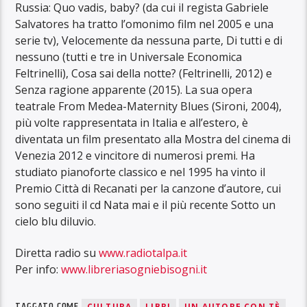
Russia: Quo vadis, baby? (da cui il regista Gabriele
Salvatores ha tratto l’omonimo film nel 2005 e una
serie tv), Velocemente da nessuna parte, Di tutti e di
nessuno (tutti e tre in Universale Economica
Feltrinelli), Cosa sai della notte? (Feltrinelli, 2012) e
Senza ragione apparente (2015). La sua opera
teatrale From Medea-Maternity Blues (Sironi, 2004),
più volte rappresentata in Italia e all’estero, è
diventata un film presentato alla Mostra del cinema di
Venezia 2012 e vincitore di numerosi premi. Ha
studiato pianoforte classico e nel 1995 ha vinto il
Premio Città di Recanati per la canzone d’autore, cui
sono seguiti il cd Nata mai e il più recente Sotto un
cielo blu diluvio.
Diretta radio su
www.radiotalpa.it
Per info:
www.
libreriasogniebisogni.it
TAGGATO COME
CULTURA
LIBRI
UN AUTORE CON TÈ