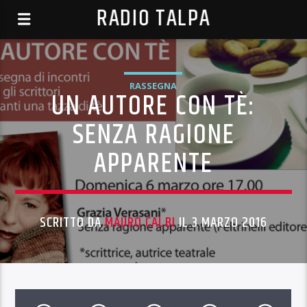
RADIO TALPA
RASSEGNA
UN AUTORE CON TÈ:
SENZA RAGIONE
APPARENTE
SCRITTO DA
MAURO CALBI
IL 3 MARZO 2016