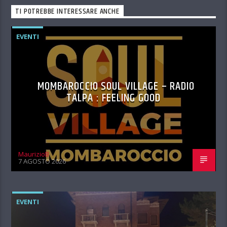
TI POTREBBE INTERESSARE ANCHE
EVENTI
MOMBAROCCIO SOUL VILLAGE – RADIO
TALPA : FEELING GOOD
MaurizioB
7 AGOSTO 2026
EVENTI