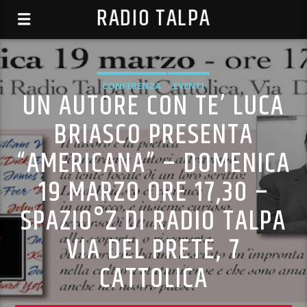
RADIO TALPA
CONFERENZA
EVENTI
UN AUTORE CON TE’ LUCA
BRIASCO PRESENTA
“AMERICANA” – DOMENICA
19 MARZO ORE 17,30 –
SPAZIO°Z DI RADIO TALPA
VIA DEL PRETE, 7
CATTOLICA