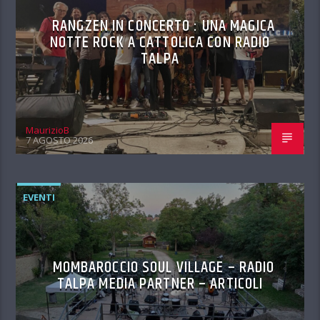
RANGZEN IN CONCERTO : UNA MAGICA
NOTTE ROCK A CATTOLICA CON RADIO
TALPA
MaurizioB
7 AGOSTO 2026
EVENTI
MOMBAROCCIO SOUL VILLAGE – RADIO
TALPA MEDIA PARTNER – ARTICOLI