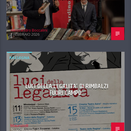
Alessandro Boccalini
1 FEBBRAIO 2026
RASSEGNA
LUCI DELLA LEGALITA’ DI RIMBALZI
FUORI CAMPO
MaurizioB
10 NOVEMBRE 2023