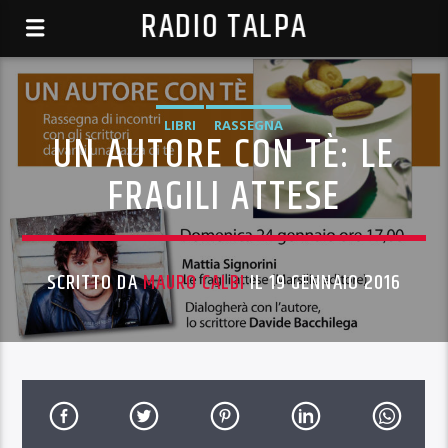
RADIO TALPA
LIBRI
RASSEGNA
UN AUTORE CON TÈ: LE
FRAGILI ATTESE
SCRITTO DA
MAURO CALBI
IL 19 GENNAIO 2016