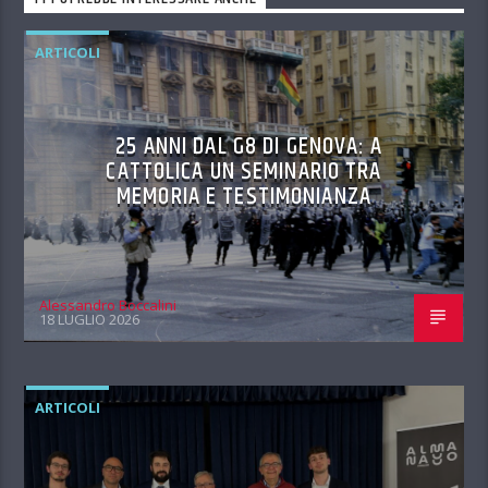
ARTICOLI
25 ANNI DAL G8 DI GENOVA: A
CATTOLICA UN SEMINARIO TRA
MEMORIA E TESTIMONIANZA
Alessandro Boccalini
18 LUGLIO 2026
ARTICOLI