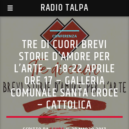
RADIO TALPA
CONFERENZA
TRE DI CUORI BREVI
STORIE D’AMORE PER
L’ARTE – 1-8-22 APRILE
ORE 17 – GALLERIA
COMUNALE SANTA CROCE
– CATTOLICA