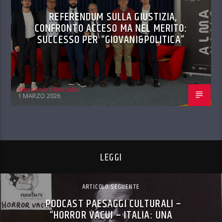
REFERENDUM SULLA GIUSTIZIA,
CONFRONTO ACCESO MA NEL MERITO:
SUCCESSO PER “GIOVANI&POLITICA”
Alessandro Boccalini
1 MARZO 2026
LEGGI
ARTICOLO SEGUENTE
PODCAST PAESAGGI CULTURALI –
“HORROR VACUI – ITALIA: UNA