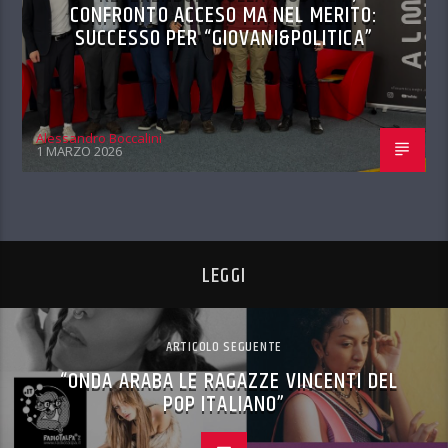
CONFRONTO ACCESO MA NEL MERITO:
SUCCESSO PER “GIOVANI&POLITICA”
Alessandro Boccalini
1 MARZO 2026
LEGGI
ARTICOLO SEGUENTE
“ONDA ARABA LE RAGAZZE VINCENTI DEL
POP ITALIANO”