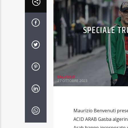
SPECIALE TR
MaurizioB
27 OTTOBRE 2023
Maurizio Benvenuti presen
ACID ARAB Gasba algerina,
Arab hanno incorporato e i