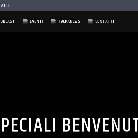
TATTI
PODCAST
EVENTI
TALPANEWS
CONTATTI
SPECIALI BENVENUT