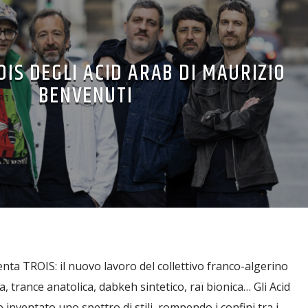
OIS DEGLI ACID ARAB DI MAURIZIO
BENVENUTI
ta TROIS: il nuovo lavoro del collettivo franco-algerino
 trance anatolica, dabkeh sintetico, raï bionica… Gli Acid
nventato uno spettro di stili, rompendo i confini tra i