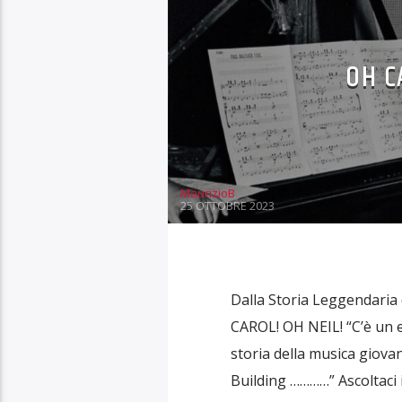
OH C
MaurizioB
25 OTTOBRE 2023
Dalla Storia Leggendaria
CAROL! OH NEIL! “C’è un e
storia della musica giova
Building …………” Ascoltaci 