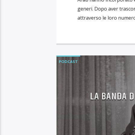
generi. Dopo aver trascors
attraverso le loro numero
PODCAST
LA BANDA D