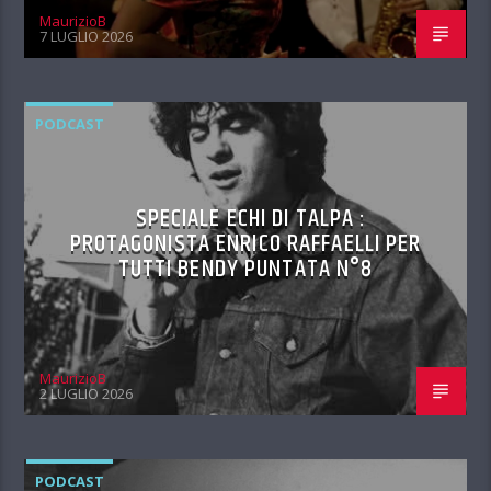
MaurizioB
7 LUGLIO 2026
PODCAST
SPECIALE ECHI DI TALPA :
PROTAGONISTA ENRICO RAFFAELLI PER
TUTTI BENDY PUNTATA N°8
MaurizioB
2 LUGLIO 2026
PODCAST