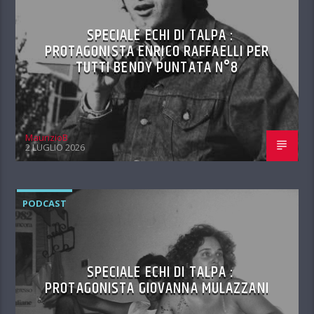
SPECIALE ECHI DI TALPA :
PROTAGONISTA ENRICO RAFFAELLI PER
TUTTI BENDY PUNTATA N°8
MaurizioB
2 LUGLIO 2026
PODCAST
SPECIALE ECHI DI TALPA :
PROTAGONISTA GIOVANNA MULAZZANI