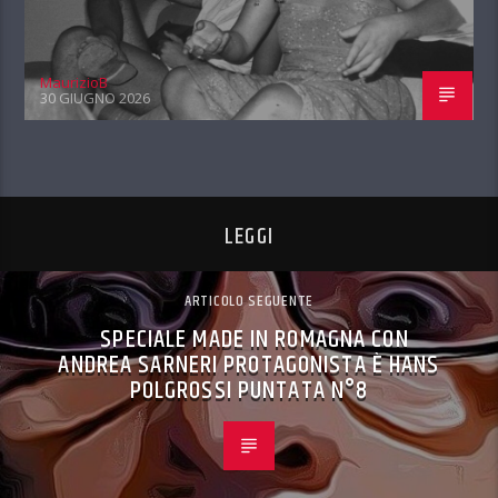
MaurizioB
30 GIUGNO 2026
LEGGI
ARTICOLO SEGUENTE
SPECIALE MADE IN ROMAGNA CON
ANDREA SARNERI PROTAGONISTA È HANS
POLGROSSI PUNTATA N°8