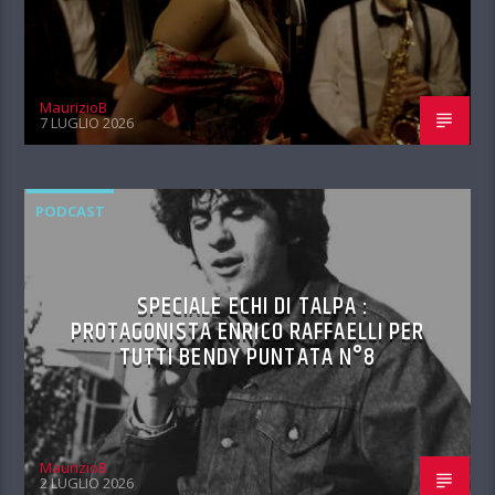
MaurizioB
7 LUGLIO 2026
PODCAST
SPECIALE ECHI DI TALPA :
PROTAGONISTA ENRICO RAFFAELLI PER
TUTTI BENDY PUNTATA N°8
MaurizioB
2 LUGLIO 2026