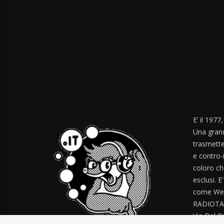
E’ il 1977
Una grand
trasmette
e contro-
coloro ch
esclusi. E
come Web
RADIOTA
Via Del Pr