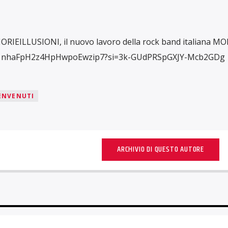
RIEILLUSIONI, il nuovo lavoro della rock band italiana 
de/1nhaFpH2z4HpHwpoEwzip7?si=3k-GUdPRSpGXJY-Mcb2GDg
BENVENUTI
ARCHIVIO DI QUESTO AUTORE