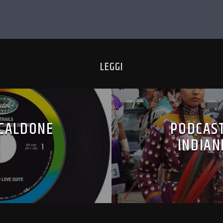
LEGGI
ICALDONE
PODCAST
INDIAN