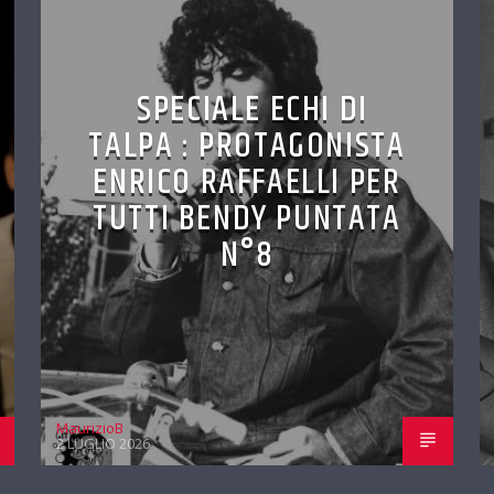
SPECIALE ECHI DI
TALPA : PROTAGONISTA
ENRICO RAFFAELLI PER
TUTTI BENDY PUNTATA
N°8
MaurizioB
2 LUGLIO 2026