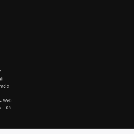
°
li
radio
. Web
a – 05-