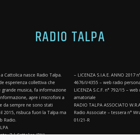
RADIO TALPA
, a Cattolica nasce Radio Talpa.
– LICENZA S.I.A.E. ANNO 2017 n
e esperienza collettiva che
4676/I/4355 – web radio persona
 grande musica, fa informazione
LICENZA S.C.F. n° 792/15 – web 
informazione, apre i microfoni a
amatoriale
e da sempre ne sono stati
RADIO TALPA ASSOCIATO W.R.A
’ il 2015, risbuca fuori la Talpa ma
Radio Associate – tessera n° Wr
 Radio.
01/21-R
LPA
ete, 7 | Cattolica (RN)