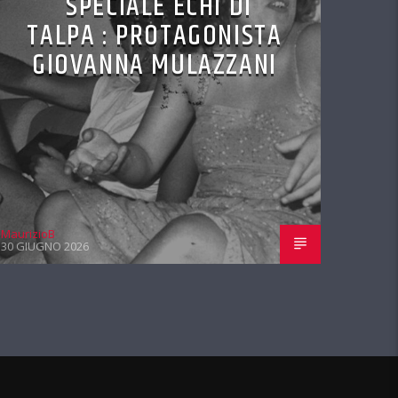
SPECIALE ECHI DI
TALPA : PROTAGONISTA
GIOVANNA MULAZZANI
MaurizioB
30 GIUGNO 2026