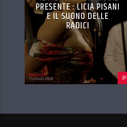
PRESENTE : LICIA PISANI
E IL SUONO DELLE
RADICI
MaurizioB
7 LUGLIO 2026