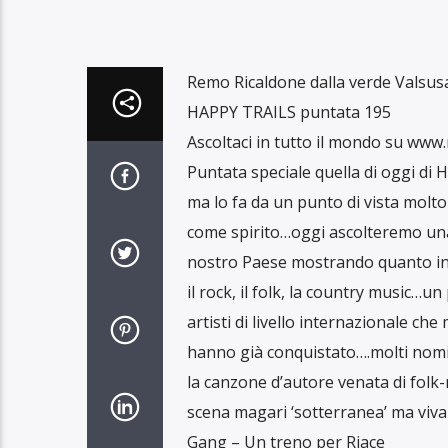
Remo Ricaldone dalla verde Valsusa
HAPPY TRAILS puntata 195
Ascoltaci in tutto il mondo su www.r
Puntata speciale quella di oggi di H
ma lo fa da un punto di vista molt
come spirito…oggi ascolteremo una s
nostro Paese mostrando quanto inten
il rock, il folk, la country music…
artisti di livello internazionale ch
hanno già conquistato….molti nomi 
la canzone d’autore venata di folk-
scena magari ‘sotterranea’ ma viva
Gang – Un treno per Riace