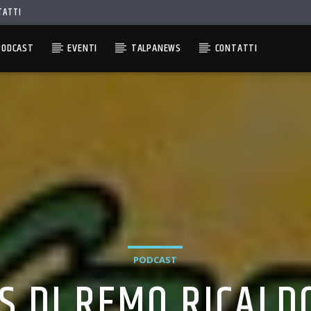
TATTI
PODCAST
EVENTI
TALPANEWS
CONTATTI
PODCAST
S DI REMO RICAL