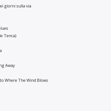
 giorni sulla via
Blues
le Tenca)
a
ing Away
to Where The Wind Blows