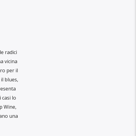
e radici
a vicina
o per il
il blues,
resenta
 casi lo
ap Wine,
tano una