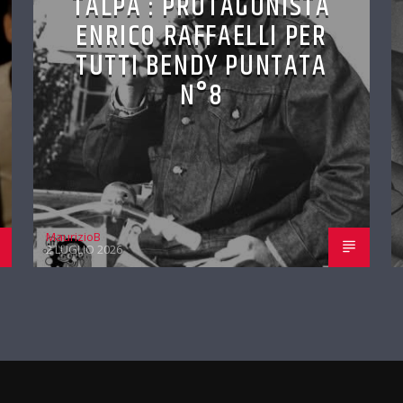
TALPA : PROTAGONISTA
ENRICO RAFFAELLI PER
TUTTI BENDY PUNTATA
N°8
MaurizioB
2 LUGLIO 2026