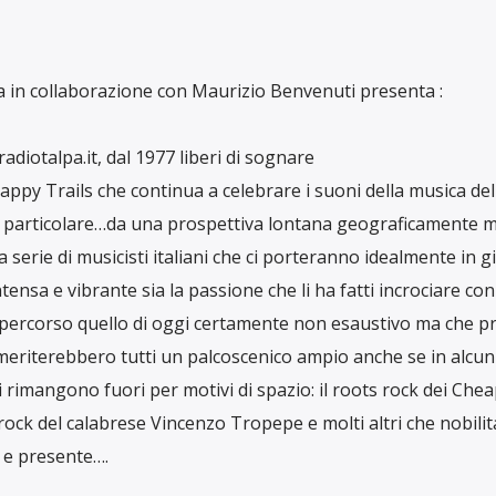
 in collaborazione con Maurizio Benvenuti presenta :
adiotalpa.it, dal 1977 liberi di sognare
appy Trails che continua a celebrare i suoni della musica dell
o particolare…da una prospettiva lontana geograficamente m
erie di musicisti italiani che ci porteranno idealmente in gir
sa e vibrante sia la passione che li ha fatti incrociare con 
un percorso quello di oggi certamente non esaustivo ma che p
e meriterebbero tutti un palcoscenico ampio anche se in alcuni
rimangono fuori per motivi di spazio: il roots rock dei Che
rock del calabrese Vincenzo Tropepe e molti altri che nobili
 e presente….