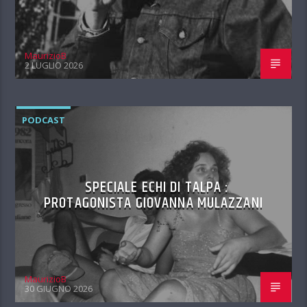
MaurizioB
2 LUGLIO 2026
PODCAST
SPECIALE ECHI DI TALPA :
PROTAGONISTA GIOVANNA MULAZZANI
MaurizioB
30 GIUGNO 2026