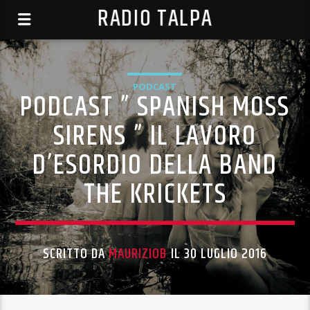
RADIO TALPA
PODCAST
PODCAST ” SPANISH MOSS
SIRENS ” IL LAVORO
D’ESORDIO DELLA BAND
THE KRICKETS
SCRITTO DA
MAURIZIOB
IL 30 LUGLIO 2016