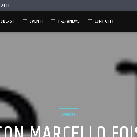
TATTI
PODCAST
EVENTI
TALPANEWS
CONTATTI
EVENTI
CON MARCELLO FOIS