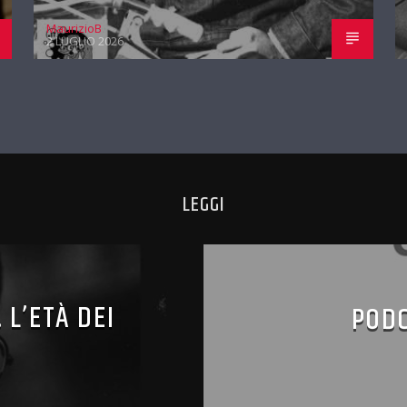
MaurizioB
2 LUGLIO 2026
LEGGI
 L’ETÀ DEI
PODC