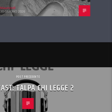
MaurizioB
30 GIUGNO 2026
POST PRECEDENTE
AST: TALPA CHI LEGGE 2