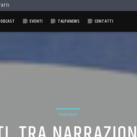
TATTI
PODCAST
EVENTI
TALPANEWS
CONTATTI
PODCAST
TI, TRA NARRAZIO