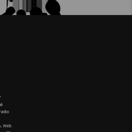
°
li
radio
. Web