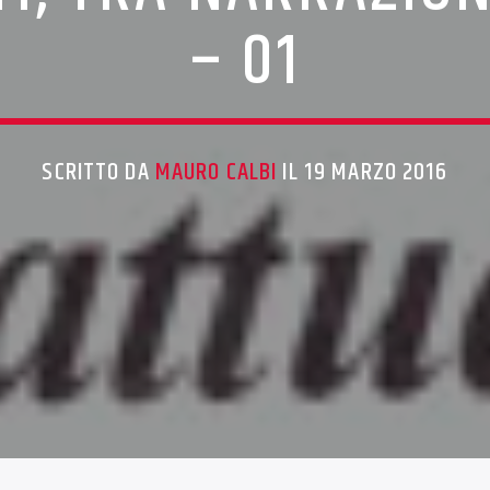
– 01
SCRITTO DA
MAURO CALBI
IL 19 MARZO 2016