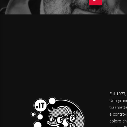
E’ il 1977
Una grand
trasmette
e contro-
coloro ch