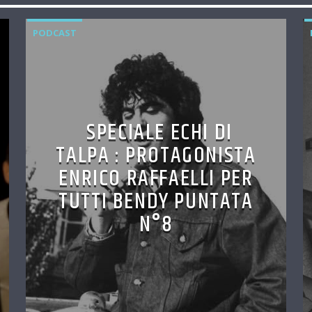
PODCAST
SPECIALE ECHI DI
TALPA : PROTAGONISTA
ENRICO RAFFAELLI PER
TUTTI BENDY PUNTATA
N°8