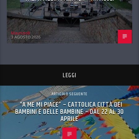
MaurizioB
3 AGOSTO 2026
LEGGI
ARTICOLO SEGUENTE
“A ME MI PIACE” – CATTOLICA CITTÀ DEI
BAMBINI E DELLE BAMBINE – DAL 22 AL 30
APRILE