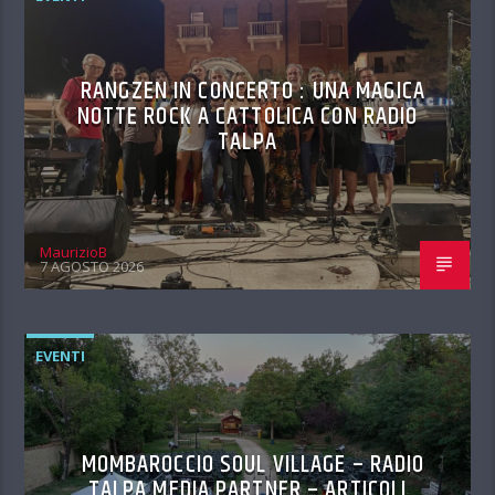
RANGZEN IN CONCERTO : UNA MAGICA
NOTTE ROCK A CATTOLICA CON RADIO
TALPA
MaurizioB
7 AGOSTO 2026
EVENTI
MOMBAROCCIO SOUL VILLAGE – RADIO
TALPA MEDIA PARTNER – ARTICOLI