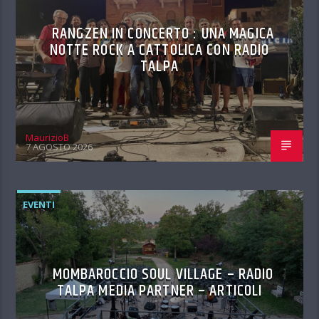
RANGZEN IN CONCERTO : UNA MAGICA
NOTTE ROCK A CATTOLICA CON RADIO
TALPA
MaurizioB
7 AGOSTO 2026
EVENTI
MOMBAROCCIO SOUL VILLAGE – RADIO
TALPA MEDIA PARTNER – ARTICOLI