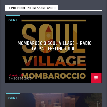
TI POTREBBE INTERESSARE ANCHE
EVENTI
MOMBAROCCIO SOUL VILLAGE – RADIO
TALPA : FEELING GOOD
MaurizioB
7 AGOSTO 2026
EVENTI