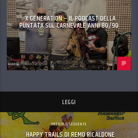
X GENERATION – IL PODCAST DELLA
PUNTATA SUL CARNEVALE ANNI 80/90
Nicola
14 FEBBRAIO 2026
LEGGI
ARTICOLO SEGUENTE
HAPPY TRAILS DI REMO RICALDONE