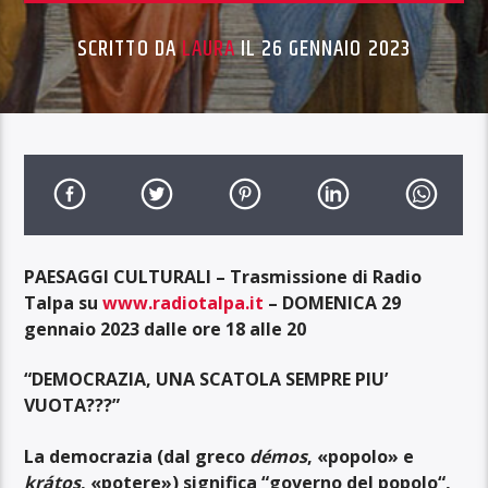
SCRITTO DA
LAURA
IL 26 GENNAIO 2023
PAESAGGI CULTURALI – Trasmissione di Radio
Talpa su
www.radiotalpa.it
– DOMENICA 29
gennaio 2023 dalle ore 18 alle 20
“DEMOCRAZIA, UNA SCATOLA SEMPRE PIU’
VUOTA???”
La
democrazia
(dal greco
démos
, «popolo» e
krátos
, «potere»)
significa “governo
del popolo
“,