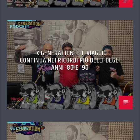
4 APRILE 2026
PODCAST
X GENERATION – IL VIAGGIO
CONTINUA NEI RICORDI PIÙ BELLI DEGLI
ANNI ’80 E ’90
Nicola
21 FEBBRAIO 2026
CULTURE