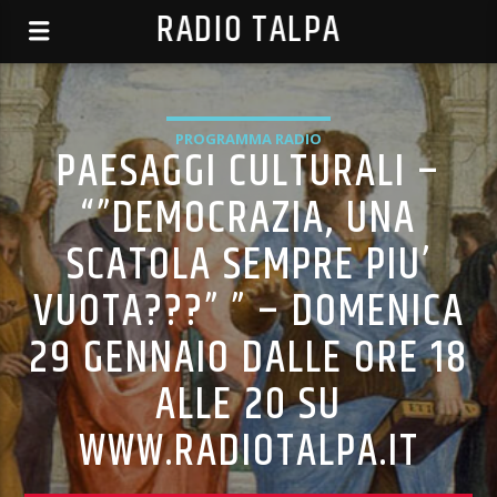
RADIO TALPA
PROGRAMMA RADIO
PAESAGGI CULTURALI –
“”DEMOCRAZIA, UNA
SCATOLA SEMPRE PIU’
VUOTA???” ” – DOMENICA
29 GENNAIO DALLE ORE 18
ALLE 20 SU
WWW.RADIOTALPA.IT