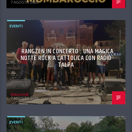
7 AGOSTO 2026
EVENTI
RANGZEN IN CONCERTO : UNA MAGICA
NOTTE ROCK A CATTOLICA CON RADIO
TALPA
MaurizioB
7 AGOSTO 2026
EVENTI