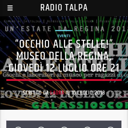
RADIO TALPA
EVENTI
“OCCHIO ALLE STELLE!”
MUSEO DELLA REGINA,
GIOVEDÌ 12 LUGLIO ORE 21
SCRITTO DA
LAURA
IL 10 LUGLIO 2018