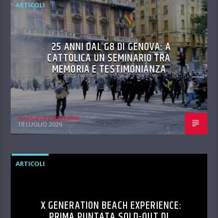
ARTICOLI
25 ANNI DAL G8 DI GENOVA: A
CATTOLICA UN SEMINARIO TRA
MEMORIA E TESTIMONIANZA
Alessandro Boccalini
18 LUGLIO 2026
ARTICOLI
X GENERATION BEACH EXPERIENCE:
PRIMA PUNTATA SOLD-OUT DI