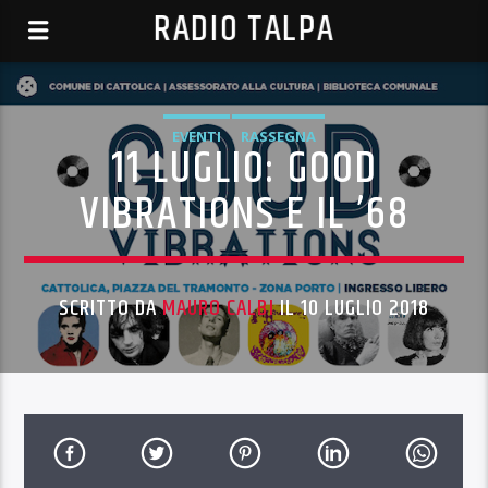
RADIO TALPA
EVENTI
RASSEGNA
11 LUGLIO: GOOD
VIBRATIONS E IL ’68
SCRITTO DA
MAURO CALBI
IL 10 LUGLIO 2018