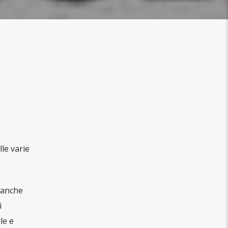
lle varie
 anche
i
le e