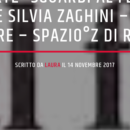
E SILVIA ZAGHINI
RE – SPAZIO°Z DI 
SCRITTO DA
LAURA
IL 14 NOVEMBRE 2017