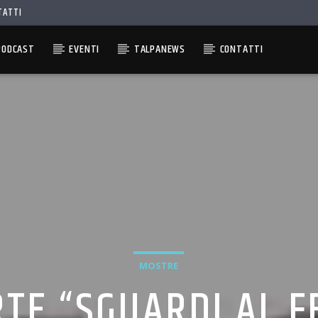
TATTI
PODCAST
EVENTI
TALPANEWS
CONTATTI
MOSTRE
TE “SGUARDI AL F