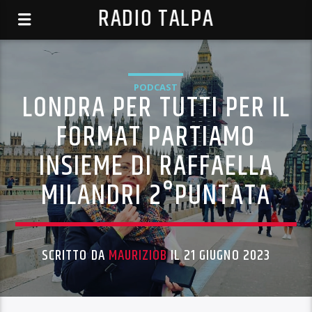
RADIO TALPA
PODCAST
LONDRA PER TUTTI PER IL
FORMAT PARTIAMO
INSIEME DI RAFFAELLA
MILANDRI 2°PUNTATA
SCRITTO DA
MAURIZIOB
IL 21 GIUGNO 2023