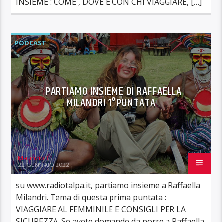
INSIEME : COME , DOVE E CON CHI VIAGGIARE, […]
PODCAST
PARTIAMO INSIEME DI RAFFAELLA
MILANDRI 1°PUNTATA
MaurizioB
22 GENNAIO 2022
su www.radiotalpa.it, partiamo insieme a Raffaella
Milandri. Tema di questa prima puntata :
VIAGGIARE AL FEMMINILE E CONSIGLI PER LA
SICUREZZA. Se avete domande da porre a Raffaella