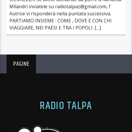
Milandri inviatele su radiotalpaz@gmail.com, l’
Autrice vi risponderà nella puntata successiva.
PARTIAMO INSIEME : COME , DOVE E CON CHI
VIAGGIARE, NEI PAESI E TRA I POPOLI. […]
PAGINE
RADIO TALPA