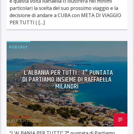
e questa volta Raffaella ci illustrerà nei minimi
particolari la scelta del suo prossimo viaggio e la
decisione di andare a CUBA con META DI VIAGGIO
PER TUTTI ( […]
PODCAST
L’ALBANIA PER TUTTI : 7° PUNTATA
DI PARTIAMO INSIEME DI RAFFAELLA
MILANDRI
MaurizioB
31 AGOSTO 2023
“L’ALBANIA PER TUTTI” 7° puntata di Partiamo