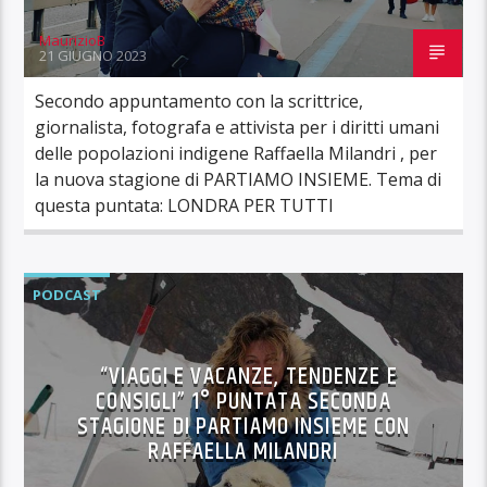
MaurizioB
21 GIUGNO 2023
Secondo appuntamento con la scrittrice,
giornalista, fotografa e attivista per i diritti umani
delle popolazioni indigene Raffaella Milandri , per
la nuova stagione di PARTIAMO INSIEME. Tema di
questa puntata: LONDRA PER TUTTI
PODCAST
“VIAGGI E VACANZE, TENDENZE E
CONSIGLI” 1° PUNTATA SECONDA
STAGIONE DI PARTIAMO INSIEME CON
RAFFAELLA MILANDRI