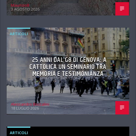
MaurizioB
3 AGOSTO 2026
ARTICOLI
25 ANNI DAL G8 DI GENOVA: A
CATTOLICA UN SEMINARIO TRA
MEMORIA E TESTIMONIANZA
Alessandro Boccalini
18 LUGLIO 2026
ARTICOLI