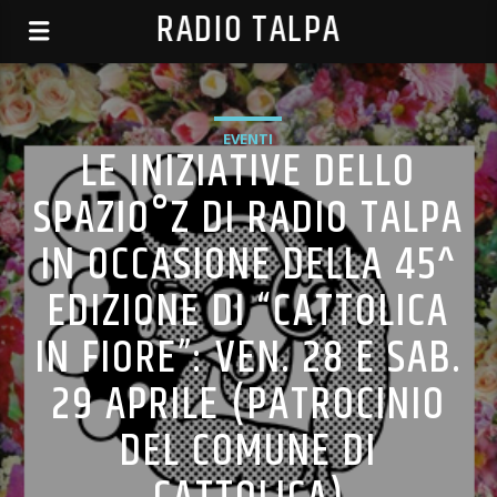
RADIO TALPA
EVENTI
LE INIZIATIVE DELLO
SPAZIO°Z DI RADIO TALPA
IN OCCASIONE DELLA 45^
EDIZIONE DI “CATTOLICA
IN FIORE”: VEN. 28 E SAB.
29 APRILE (PATROCINIO
DEL COMUNE DI