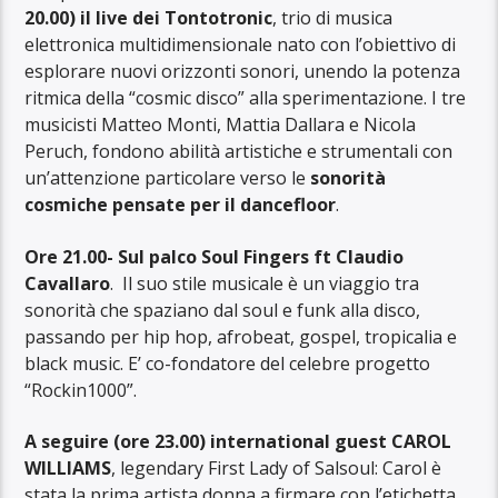
20.00) il live dei Tontotronic
, trio di musica
elettronica multidimensionale nato con l’obiettivo di
esplorare nuovi orizzonti sonori, unendo la potenza
ritmica della “cosmic disco” alla sperimentazione. I tre
musicisti Matteo Monti, Mattia Dallara e Nicola
Peruch, fondono abilità artistiche e strumentali con
un’attenzione particolare verso le
sonorità
cosmiche pensate per il dancefloor
.
Ore 21.00- Sul palco Soul Fingers ft Claudio
Cavallaro
. Il suo stile musicale è un viaggio tra
sonorità che spaziano dal soul e funk alla disco,
passando per hip hop, afrobeat, gospel, tropicalia e
black music. E’ co-fondatore del celebre progetto
“Rockin1000”.
A seguire (ore 23.00) international guest CAROL
WILLIAMS
, legendary First Lady of Salsoul: Carol è
stata la prima artista donna a firmare con l’etichetta