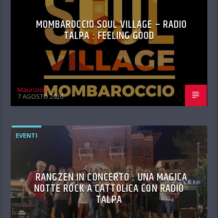
MOMBAROCCIO SOUL VILLAGE – RADIO
TALPA : FEELING GOOD
MaurizioB
7 AGOSTO 2026
EVENTI
RANGZEN IN CONCERTO : UNA MAGICA
NOTTE ROCK A CATTOLICA CON RADIO
TALPA