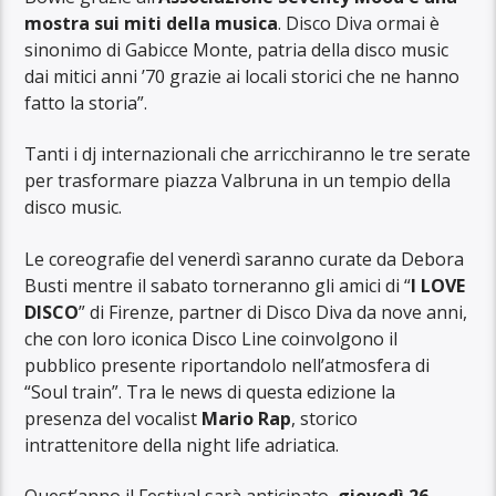
mostra sui miti della musica
. Disco Diva ormai è
sinonimo di Gabicce Monte, patria della disco music
dai mitici anni ’70 grazie ai locali storici che ne hanno
fatto la storia”.
Tanti i dj internazionali che arricchiranno le tre serate
per trasformare piazza Valbruna in un tempio della
disco music.
Le coreografie del venerdì saranno curate da Debora
Busti mentre il sabato torneranno gli amici di “
I LOVE
DISCO
” di Firenze, partner di Disco Diva da nove anni,
che con loro iconica Disco Line coinvolgono il
pubblico presente riportandolo nell’atmosfera di
“Soul train”. Tra le news di questa edizione la
presenza del vocalist
Mario Rap
, storico
intrattenitore della night life adriatica.
Quest’anno il Festival sarà anticipato,
giovedì 26