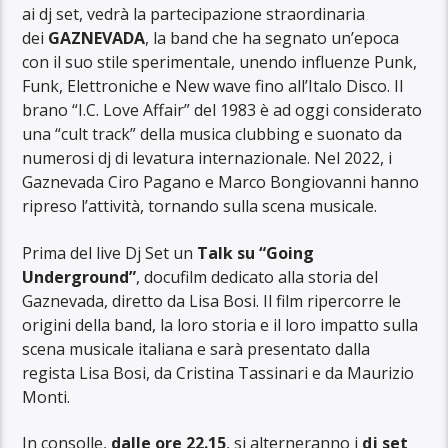
ai dj set, vedrà la partecipazione straordinaria
dei
GAZNEVADA
, la band che ha segnato un’epoca
con il suo stile sperimentale, unendo influenze Punk,
Funk, Elettroniche e New wave fino all’Italo Disco. Il
brano “I.C. Love Affair” del 1983 è ad oggi considerato
una “cult track” della musica clubbing e suonato da
numerosi dj di levatura internazionale. Nel 2022, i
Gaznevada Ciro Pagano e Marco Bongiovanni hanno
ripreso l’attività, tornando sulla scena musicale.
Prima del live Dj Set un
Talk su “Going
Underground”
, docufilm dedicato alla storia del
Gaznevada, diretto da Lisa Bosi. Il film ripercorre le
origini della band, la loro storia e il loro impatto sulla
scena musicale italiana e sarà presentato dalla
regista Lisa Bosi, da Cristina Tassinari e da Maurizio
Monti.
In consolle,
dalle ore 22.15
, si alterneranno i
dj set