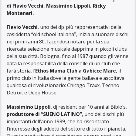
di Flavio Vecchi, Massimino Lippoli, Ricky
Montanari.
Flavio Vecchi
, uno dei djs più rappresentativi della
cosiddetta “old school italiana”, inizia a suonare dischi
nei primi anni 80, facendosi notare per la sua
ricercata selezione musicale dapprima in piccoli clubs
della sua città, Bologna, fino al 1987 quando gli venne
data la responsabilità della consolle di un club che
farà storia, l’
Ethos Mama Club a Gabicce Mare
, il
primo club in Italia dove la gente ballava e ascoltava
qualcosa di rivoluzionario: Chicago Traxx, Techno
Detroit e Deep House.
Massimino Lippoli
, dj resident per 10 anni al Biblo’s,
produttore di “SUENO LATINO”
, uno dei dischi più
importanti dell’anno 1989, che ha riscontrato
l’interesse degli addetti del settore di tutto il pianeta.
Questa produzione è considerata ancora oggi una