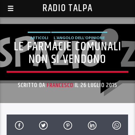
RADIO TALPA
ARTICOLI
L'ANGOLO DELL'OPINIONE
LE FARMACIE COMUNALI
NON SI VENDONO
SCRITTO DA
FRANCESCO
IL 26 LUGLIO 2015